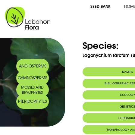
SEED BANK
HOM
Lebanon
Flora
Species:
Lagonychium farctum (B
ANGIOSPERMS
NAMES
GYMNOSPERMS
BIBLIOGRAPHIC R
MOSSES AND
BRYOPHYTES
ECOLOG
PTERIDOPHYTES
Habitat :
Terrains à l'
GENETIC
-Bords de mer 
HERBARIU
MORPHOLOGY AN