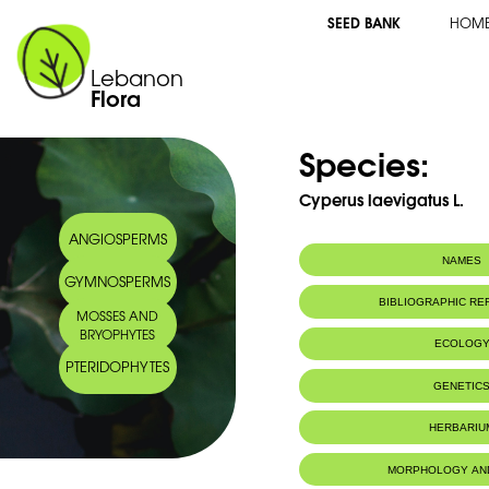
SEED BANK
HOM
Lebanon
Flora
Species:
Cyperus laevigatus L.
ANGIOSPERMS
NAMES
GYMNOSPERMS
BIBLIOGRAPHIC R
MOSSES AND
BRYOPHYTES
ECOLOG
PTERIDOPHYTES
Habitat :
Terrains humid
GENETIC
HERBARIU
MORPHOLOGY AN