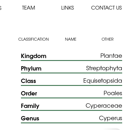
TEAM
LINKS
CONTACT US
S
CLASSIFICATION
NAME
OTHER
Kingdom
Plantae
Phylum
Streptophyta
Class
Equisetopsida
Order
Poales
Family
Cyperaceae
Genus
Cyperus