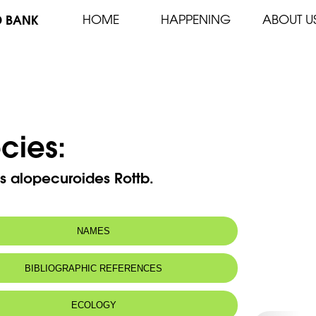
D BANK
HOME
HAPPENING
ABOUT U
cies:
s alopecuroides Rottb.
NAMES
BIBLIOGRAPHIC REFERENCES
ECOLOGY