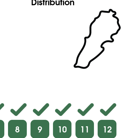
Distribution
8
9
10
11
12