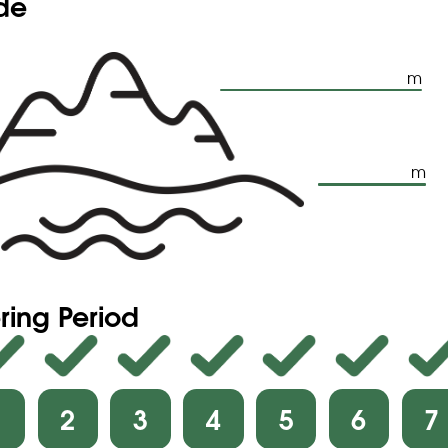
ude
m
m
ring Period
1
2
3
4
5
6
7