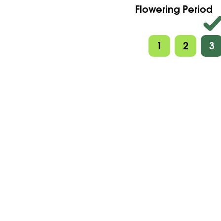
Flowering Period
1
2
3