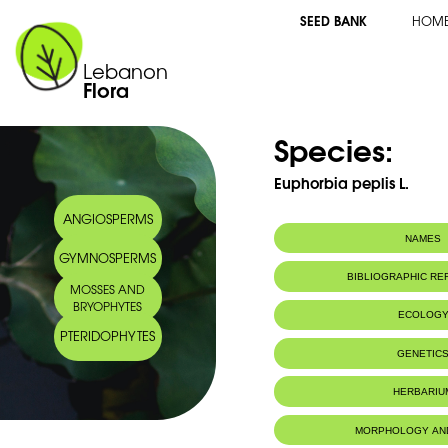
SEED BANK
HOM
Lebanon
Flora
Species:
Euphorbia peplis L.
ANGIOSPERMS
NAMES
GYMNOSPERMS
BIBLIOGRAPHIC R
MOSSES AND
BRYOPHYTES
ECOLOG
PTERIDOPHYTES
Habitat :
Bords de la m
GENETIC
HERBARIU
MORPHOLOGY AN