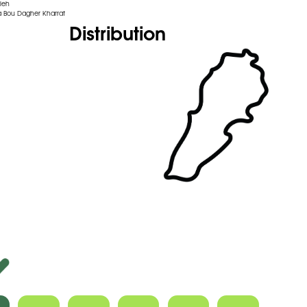
leh
 Bou Dagher Kharrat
Distribution