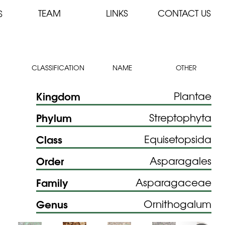
TEAM
LINKS
CONTACT US
S
CLASSIFICATION
NAME
OTHER
Kingdom
Plantae
Phylum
Streptophyta
Class
Equisetopsida
Order
Asparagales
Family
Asparagaceae
Genus
Ornithogalum