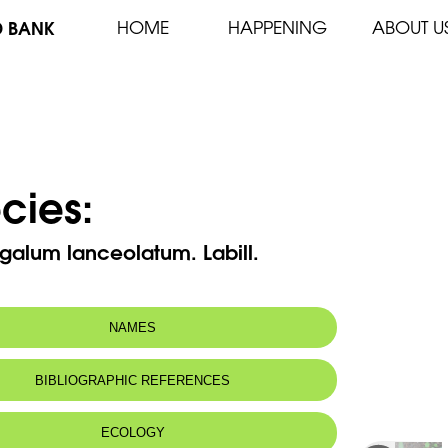
D BANK
HOME
HAPPENING
ABOUT U
cies:
galum lanceolatum. Labill.
NAMES
m(s):
Ornithogalum billardieri Mouterde
BIBLIOGRAPHIC REFERENCES
 name:
صاصل
ECOLOGY