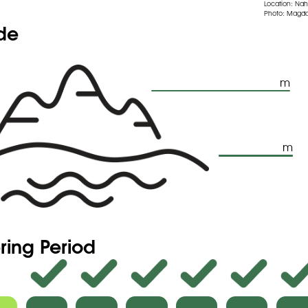
Location: Nah
Photo: Magda
ude
m
m
ring Period