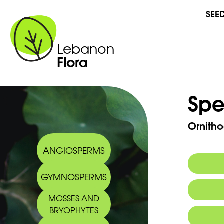
SEE
Lebanon
Flora
Spe
Ornitho
ANGIOSPERMS
GYMNOSPERMS
Synony
MOSSES AND
Arabic
BRYOPHYTES