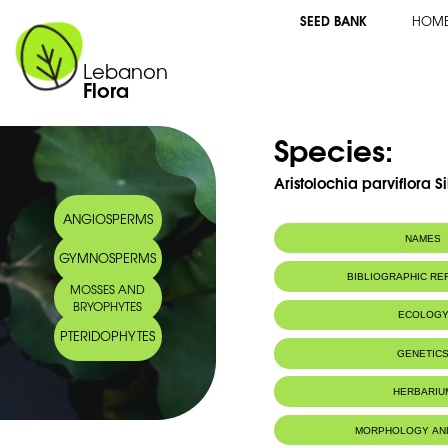
SEED BANK
HOM
Lebanon
Flora
Species:
Aristolochia parviflora S
ANGIOSPERMS
NAMES
GYMNOSPERMS
BIBLIOGRAPHIC R
MOSSES AND
BRYOPHYTES
ECOLOG
PTERIDOPHYTES
Endemic to:
The east Medi
GENETIC
HERBARIU
MORPHOLOGY AN