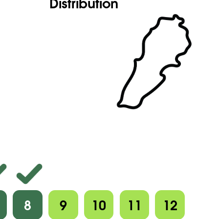
Distribution
8
9
10
11
12