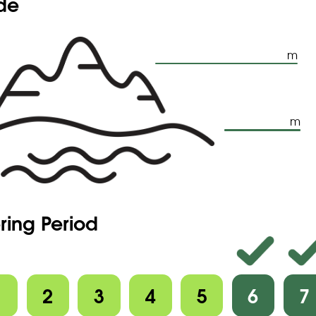
ude
m
m
ring Period
1
2
3
4
5
6
7