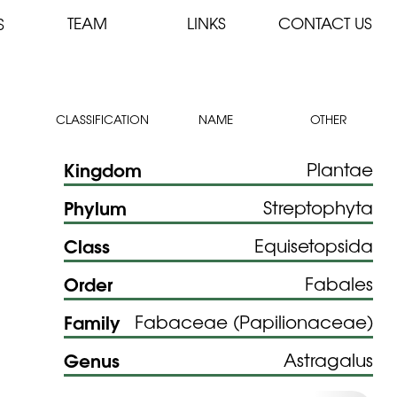
TEAM
LINKS
CONTACT US
S
CLASSIFICATION
NAME
OTHER
Kingdom
Plantae
Phylum
Streptophyta
Class
Equisetopsida
Order
Fabales
Family
Fabaceae (Papilionaceae)
Genus
Astragalus