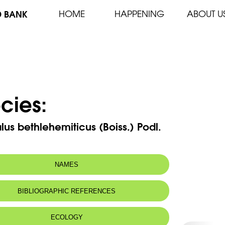
D BANK
HOME
HAPPENING
ABOUT U
cies:
lus bethlehemiticus (Boiss.) Podl.
NAMES
n name:
Astragale de Bethléem
BIBLIOGRAPHIC REFERENCES
 name:
أسترغالس بيت لحم , شلة
ECOLOGY