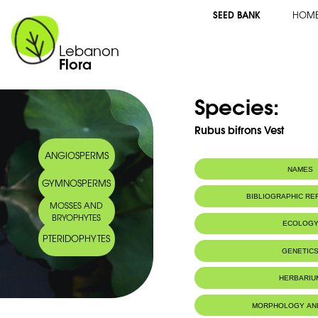
SEED BANK
HOM
Lebanon
Flora
Species:
Rubus bifrons Vest
ANGIOSPERMS
NAMES
GYMNOSPERMS
Synonym(s):
Rubus hedycarp
BIBLIOGRAPHIC R
MOSSES AND
Common name:
Himalayan Berr
BRYOPHYTES
Arabic name:
عليق مأكول الثمر
ECOLOG
PTERIDOPHYTES
Habitat :
Bord des foss
GENETIC
HERBARIU
MORPHOLOGY AN