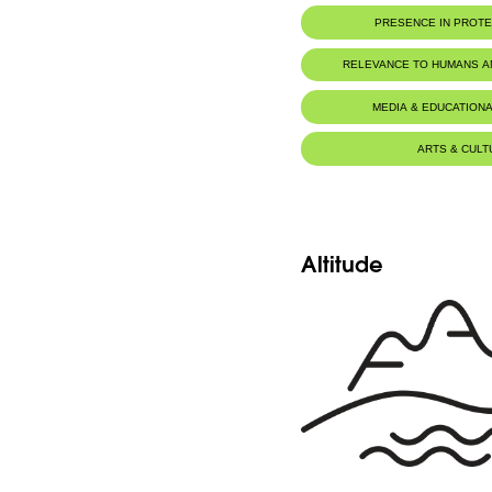
Botanic Description
PRESENCE IN PROT
-Tiges robustes, anguleuses, les turi
ordinairement éparse, les tiges flori
Jabal Moussa Biosphere Rese
pubescentes.
RELEVANCE TO HUMANS 
-Aiguillons robustes, recourbés.
-Feuilles à 3-5 folioles, à marge profo
dentée, aiguës à l'apex, vertes à la fa
MEDIA & EDUCATIONA
pubescentes en dessous.
-Inflorescence composée, en grappes cour
-Ramules pubescents, garnis de petites ép
-Calice canescent.
ARTS & CULT
-Fleurs roses, à anthères glabres.
-Fruit mûr noir, charnu, comestible.
Altitude