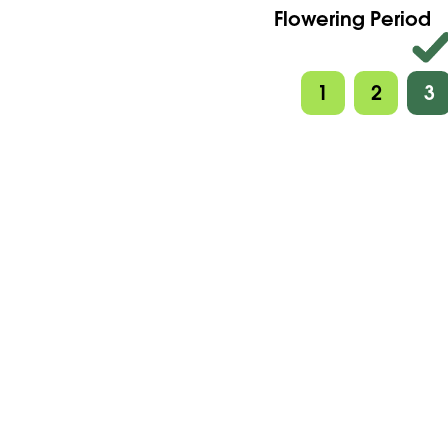
Flowering Period
1
2
3