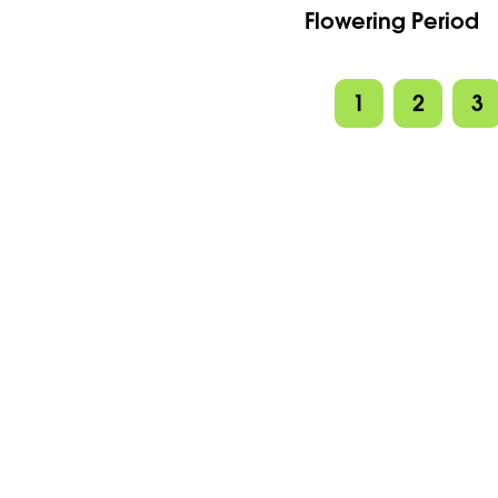
Flowering Period
1
2
3