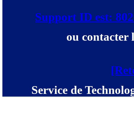
Support ID est: 8
ou contacter 
[Ret
Service de Technolog