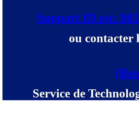
Support ID est: 8
ou contacter 
[Ret
Service de Technolog