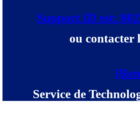
Support ID est: 8
ou contacter 
[Ret
Service de Technolog