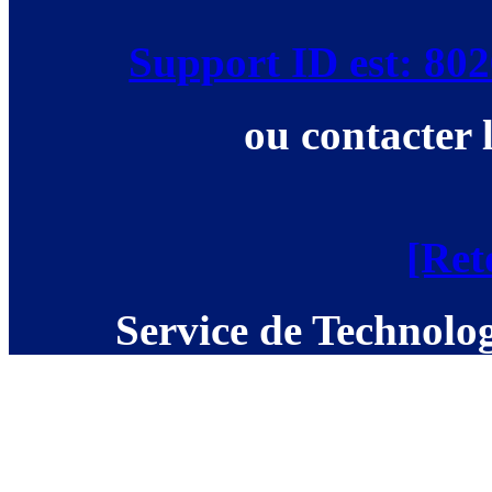
Support ID est: 8
ou contacter 
[Ret
Service de Technolog