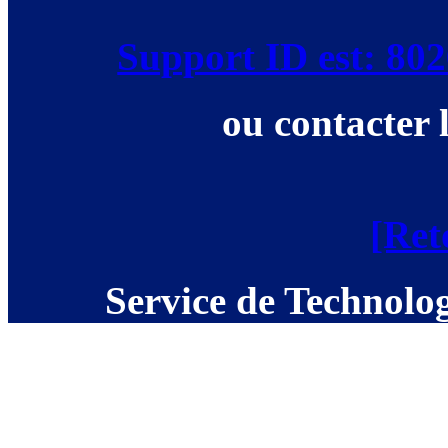
Support ID est: 8
ou contacter 
[Ret
Service de Technolog