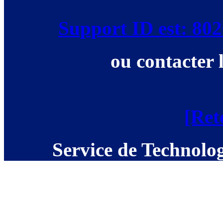
Support ID est: 8
ou contacter 
[Ret
Service de Technolog