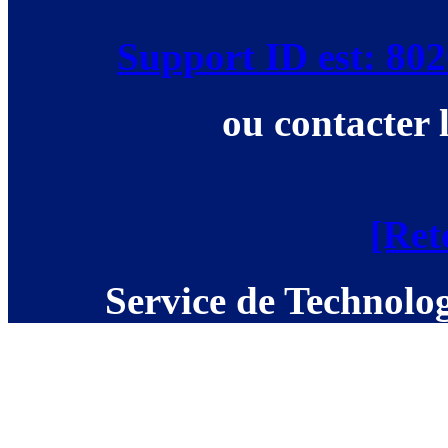
Support ID est: 8
ou contacter 
[Ret
Service de Technolog