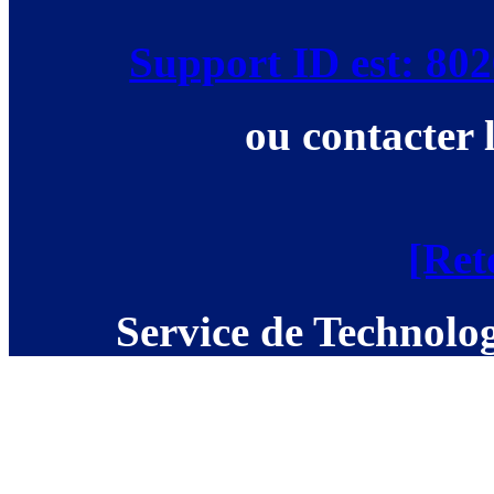
Support ID est: 8
ou contacter 
[Ret
Service de Technolog