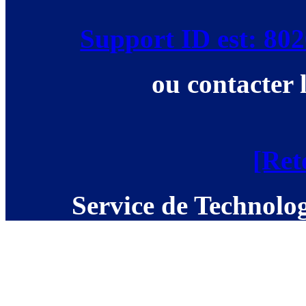
Support ID est: 8
ou contacter 
[Ret
Service de Technolog