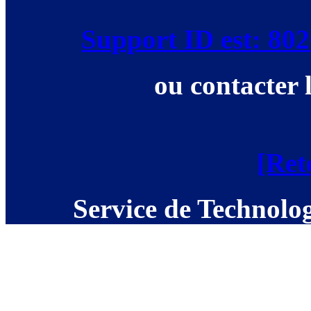
Support ID est: 8
ou contacter 
[Ret
Service de Technolog