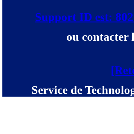
Support ID est: 8
ou contacter 
[Ret
Service de Technolog