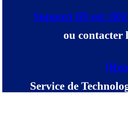
Support ID est: 8
ou contacter 
[Ret
Service de Technolog