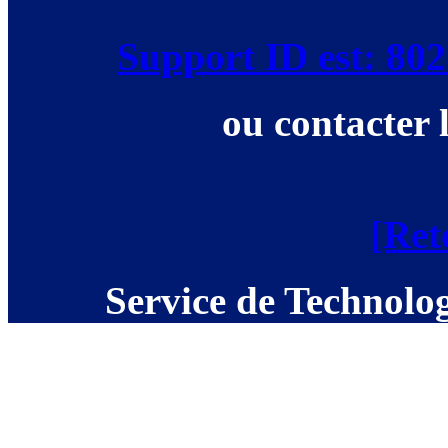
Support ID est: 8
ou contacter 
[Ret
Service de Technolog