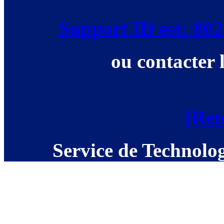
Support ID est: 8
ou contacter 
[Ret
Service de Technolog