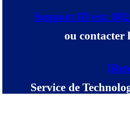
Support ID est: 8
ou contacter 
[Ret
Service de Technolog