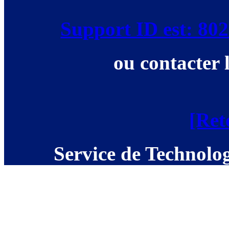
Support ID est: 8
ou contacter 
[Ret
Service de Technolog